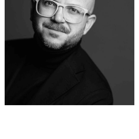
Ihr
Malergeschaeft-
für
Malermeiste
Hergert.de
Echzell
r