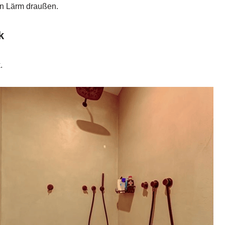
en Lärm draußen.
k
.