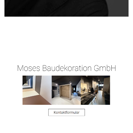
Ihr
für
Malergeschaeft-
Malermeist
Grävenwiesb
Hergert.de
er
ach