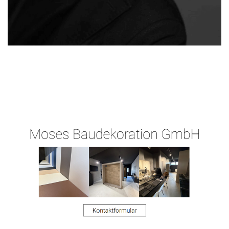
Ihr
Malergeschaeft-
für
Malermeiste
Hergert.de
Wehrheim
r