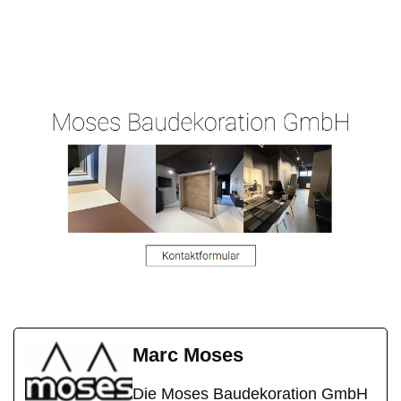
Malergeschaeft-
Ihr
in
Hergert.de
Malermeister
Weilrod
Marc Moses
Die Moses Baudekoration GmbH