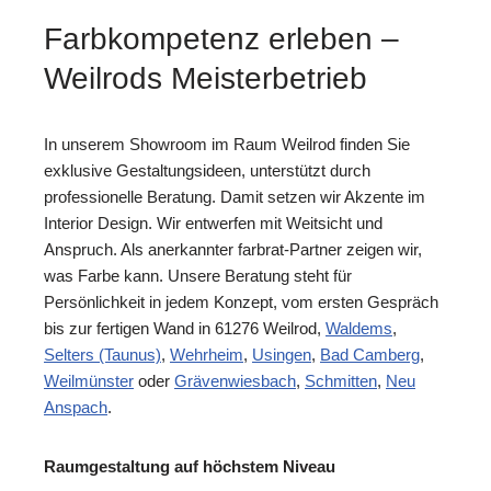
Farbkompetenz erleben –
Weilrods Meisterbetrieb
In unserem Showroom im Raum Weilrod finden Sie
exklusive Gestaltungsideen, unterstützt durch
professionelle Beratung. Damit setzen wir Akzente im
Interior Design. Wir entwerfen mit Weitsicht und
Anspruch. Als anerkannter farbrat-Partner zeigen wir,
was Farbe kann. Unsere Beratung steht für
Persönlichkeit in jedem Konzept, vom ersten Gespräch
bis zur fertigen Wand in 61276 Weilrod,
Waldems
,
Selters (Taunus)
,
Wehrheim
,
Usingen
,
Bad Camberg
,
Weilmünster
oder
Grävenwiesbach
,
Schmitten
,
Neu
Anspach
.
Raumgestaltung auf höchstem Niveau